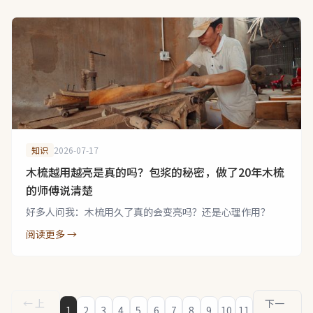
知识
2026-07-17
木梳越用越亮是真的吗？包浆的秘密，做了20年木梳
的师傅说清楚
好多人问我：木梳用久了真的会变亮吗？还是心理作用？
阅读更多 →
← 上
下一
1
2
3
4
5
6
7
8
9
10
11