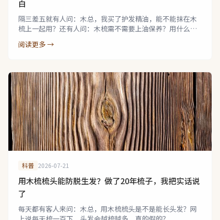
白
隔三差五就有人问：木总，我买了护发精油，能不能抹在木
梳上一起用？还有人问：木梳需不需要上油保养？用什么
油？
阅读更多 →
科普
2026-07-21
用木梳梳头能防脱生发？做了20年梳子，我把实话说
了
每天都有客人来问：木总，用木梳梳头是不是能长头发？网
上说每天梳一百下，头发会越梳越多，真的假的？