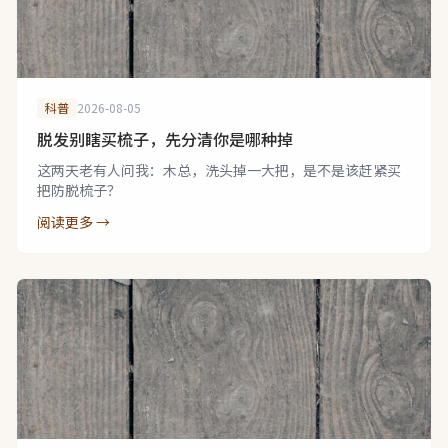
科普
2026-08-05
脱发别瞎买梳子，先分清你是哪种掉
这两天老有人问我：木总，洗头掉一大把，是不是该赶紧买
把防脱梳子？
阅读更多 →