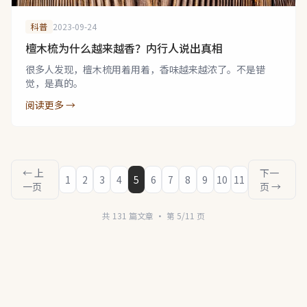
科普
2023-09-24
檀木梳为什么越来越香？内行人说出真相
很多人发现，檀木梳用着用着，香味越来越浓了。不是错
觉，是真的。
阅读更多 →
← 上
下一
1
2
3
4
5
6
7
8
9
10
11
一页
页 →
共 131 篇文章 · 第 5/11 页