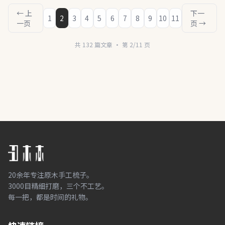
← 上
下一
1
2
3
4
5
6
7
8
9
10
11
一页
页 →
共 132 篇文章 · 第 2/11 页
20余年专注原木手工梳子。
3000目精细打磨，三个不工艺。
每一把，都是时间的礼物。