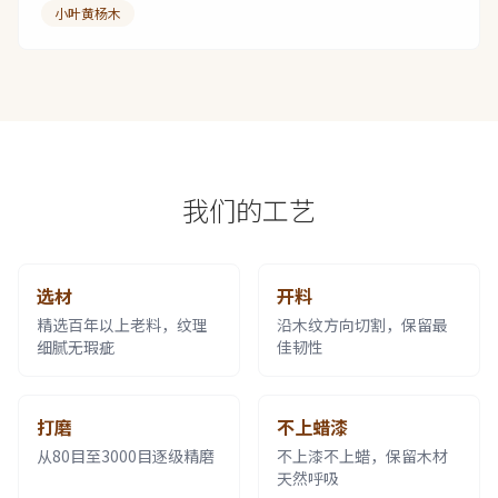
小叶黄杨木
我们的工艺
选材
开料
精选百年以上老料，纹理
沿木纹方向切割，保留最
细腻无瑕疵
佳韧性
打磨
不上蜡漆
从80目至3000目逐级精磨
不上漆不上蜡，保留木材
天然呼吸