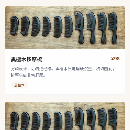
¥98
黑檀木按摩梳
宽齿设计，可疏通经络。黑檀木质地坚硬沉重，梳齿圆润，
按摩头皮非常舒服。
黑檀木