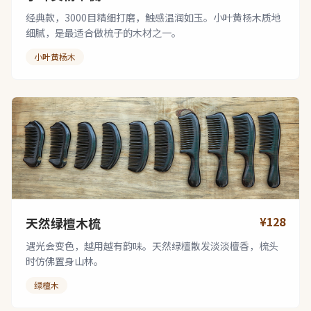
经典款，3000目精细打磨，触感温润如玉。小叶黄杨木质地
细腻，是最适合做梳子的木材之一。
小叶黄杨木
¥128
天然绿檀木梳
遇光会变色，越用越有韵味。天然绿檀散发淡淡檀香，梳头
时仿佛置身山林。
绿檀木